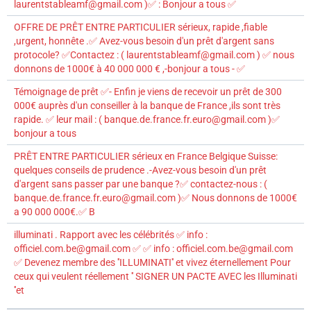
laurentstableamf@gmail.com )✅ : Bonjour a tous ✅
OFFRE DE PRÊT ENTRE PARTICULIER sérieux, rapide ,fiable
,urgent, honnête .✅ Avez-vous besoin d'un prêt d'argent sans
protocole? ✅Contactez : ( laurentstableamf@gmail.com ) ✅ nous
donnons de 1000€ à 40 000 000 € ,-bonjour a tous - ✅
Témoignage de prêt ✅- Enfin je viens de recevoir un prêt de 300
000€ auprès d'un conseiller à la banque de France ,ils sont très
rapide. ✅ leur mail : ( banque.de.france.fr.euro@gmail.com )✅
bonjour a tous
PRÊT ENTRE PARTICULIER sérieux en France Belgique Suisse:
quelques conseils de prudence .-Avez-vous besoin d'un prêt
d'argent sans passer par une banque ?✅ contactez-nous : (
banque.de.france.fr.euro@gmail.com )✅ Nous donnons de 1000€
a 90 000 000€.✅ B
illuminati . Rapport avec les célébrités ✅ info :
officiel.com.be@gmail.com ✅ ✅ info : officiel.com.be@gmail.com
✅ Devenez membre des ''ILLUMINATI'' et vivez éternellement Pour
ceux qui veulent réellement '' SIGNER UN PACTE AVEC les Illuminati
''et