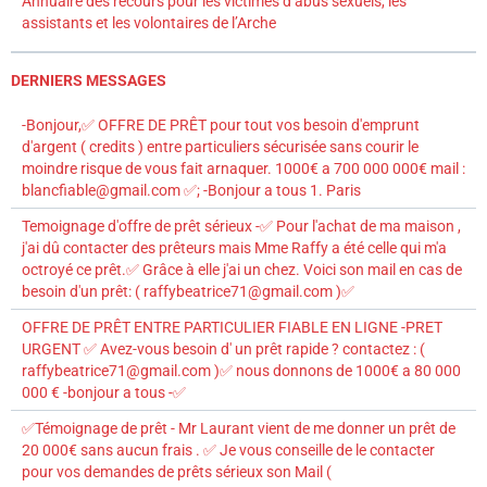
Annuaire des recours pour les victimes d’abus sexuels, les
assistants et les volontaires de l’Arche
DERNIERS MESSAGES
-Bonjour,✅ OFFRE DE PRÊT pour tout vos besoin d'emprunt
d'argent ( credits ) entre particuliers sécurisée sans courir le
moindre risque de vous fait arnaquer. 1000€ a 700 000 000€ mail :
blancfiable@gmail.com ✅; -Bonjour a tous 1. Paris
Temoignage d'offre de prêt sérieux -✅ Pour l'achat de ma maison ,
j'ai dû contacter des prêteurs mais Mme Raffy a été celle qui m'a
octroyé ce prêt.✅ Grâce à elle j'ai un chez. Voici son mail en cas de
besoin d'un prêt: ( raffybeatrice71@gmail.com )✅
OFFRE DE PRÊT ENTRE PARTICULIER FIABLE EN LIGNE -PRET
URGENT ✅ Avez-vous besoin d' un prêt rapide ? contactez : (
raffybeatrice71@gmail.com )✅ nous donnons de 1000€ a 80 000
000 € -bonjour a tous -✅
✅Témoignage de prêt - Mr Laurant vient de me donner un prêt de
20 000€ sans aucun frais . ✅ Je vous conseille de le contacter
pour vos demandes de prêts sérieux son Mail (