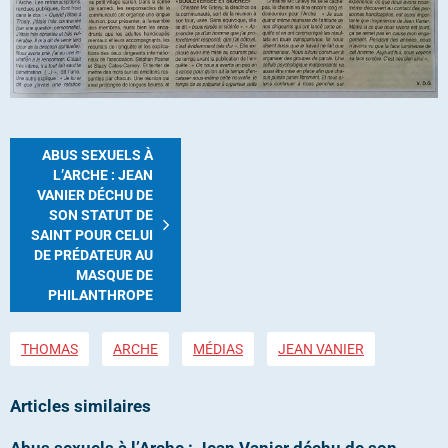
ABUS SEXUELS À
L’ARCHE : JEAN
VANIER DÉCHU DE
SON STATUT DE
SAINT POUR CELUI
DE PRÉDATEUR AU
MASQUE DE
PHILANTHROPE
THOMAS
ARCHE
MÉDIAS
JEAN VANIER
Articles similaires
Abus sexuels à l’Arche : Jean Vanier déchu de son