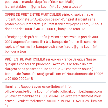
pour vos demandes de prêts sérieux son Mail (
laurentstableamf@gmail.com )✅ : Bonjour a tous ✅
OFFRE DE PRÊT ENTRE PARTICULIER sérieux, rapide ,fiable
,urgent, honnête .✅ Avez-vous besoin d'un prêt d'argent sans
protocole? ✅Contactez : ( laurentstableamf@gmail.com ) ✅ nous
donnons de 1000€ à 40 000 000 € ,-bonjour a tous - ✅
Témoignage de prêt ✅- Enfin je viens de recevoir un prêt de 300
000€ auprès d'un conseiller à la banque de France ,ils sont très
rapide. ✅ leur mail : ( banque.de.france.fr.euro@gmail.com )✅
bonjour a tous
PRÊT ENTRE PARTICULIER sérieux en France Belgique Suisse:
quelques conseils de prudence .-Avez-vous besoin d'un prêt
d'argent sans passer par une banque ?✅ contactez-nous : (
banque.de.france.fr.euro@gmail.com )✅ Nous donnons de 1000€
a 90 000 000€.✅ B
illuminati . Rapport avec les célébrités ✅ info :
officiel.com.be@gmail.com ✅ ✅ info : officiel.com.be@gmail.com
✅ Devenez membre des ''ILLUMINATI'' et vivez éternellement Pour
ceux qui veulent réellement '' SIGNER UN PACTE AVEC les Illuminati
''et