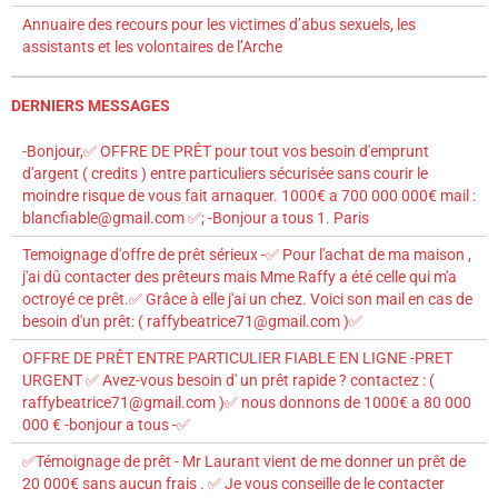
Annuaire des recours pour les victimes d’abus sexuels, les
assistants et les volontaires de l’Arche
DERNIERS MESSAGES
-Bonjour,✅ OFFRE DE PRÊT pour tout vos besoin d'emprunt
d'argent ( credits ) entre particuliers sécurisée sans courir le
moindre risque de vous fait arnaquer. 1000€ a 700 000 000€ mail :
blancfiable@gmail.com ✅; -Bonjour a tous 1. Paris
Temoignage d'offre de prêt sérieux -✅ Pour l'achat de ma maison ,
j'ai dû contacter des prêteurs mais Mme Raffy a été celle qui m'a
octroyé ce prêt.✅ Grâce à elle j'ai un chez. Voici son mail en cas de
besoin d'un prêt: ( raffybeatrice71@gmail.com )✅
OFFRE DE PRÊT ENTRE PARTICULIER FIABLE EN LIGNE -PRET
URGENT ✅ Avez-vous besoin d' un prêt rapide ? contactez : (
raffybeatrice71@gmail.com )✅ nous donnons de 1000€ a 80 000
000 € -bonjour a tous -✅
✅Témoignage de prêt - Mr Laurant vient de me donner un prêt de
20 000€ sans aucun frais . ✅ Je vous conseille de le contacter