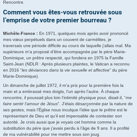
Rencontre.
Comment vous êtes-vous retrouvée sous
l’emprise de votre premier bourreau ?
Michèle-France :
En 1971, quelques mois après avoir prononcé
mes vœux perpétuels dans un couvent de carmélites, je
traversais une période difficile au cours de laquelle j’allais mal. Ma
supérieure m'a proposé d’être accompagnée par le père Marie-
Dominique, un prêtre respecté, qui fondera en 1975 la Famille
Saint-Jean (NDLR : Après plusieurs plaintes, le Vatican a reconnu
en 2016 “
les déviances dans la vie sexuelle et affective
” du père
Marie-Dominique).
Un dimanche de juillet 1972, il m'a pris pour la première fois la
main et a embrassé mes doigts, l’un après l’autre. À chaque
rencontre, il poussait plus loin l’intimité physique pour, disait-il, “
me
faire sentir l’amour de Jésus
”. J'étais désarçonnée par la nature de
ses gestes, mais l’Église nous inculque l’idée que le prêtre est le
représentant de Dieu et qu’il est impensable de contester son
autorité. Je crois aussi que je voyais cet homme comme la
substitution du père que j’avais perdu à l’âge de 9 ans. Il a profité
de ma vulnérabilité pour me mettre sous son joug.