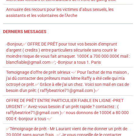
Annuaire des recours pour les victimes d’abus sexuels, les
assistants et les volontaires de l’Arche
DERNIERS MESSAGES
-Bonjour,✅ OFFRE DE PRÊT pour tout vos besoin d'emprunt
d'argent ( credits ) entre particuliers sécurisée sans courir le
moindre risque de vous fait arnaquer. 1000€ a 700 000 000€ mail :
blancfiable@gmail.com ✅; -Bonjour a tous 1. Paris
Temoignage d'offre de prêt sérieux -✅ Pour l'achat de ma maison ,
j'ai dû contacter des prêteurs mais Mme Raffy a été celle qui m'a
octroyé ce prêt.✅ Grâce à elle j'ai un chez. Voici son mail en cas de
besoin d'un prêt: ( raffybeatrice71@gmail.com )✅
OFFRE DE PRÊT ENTRE PARTICULIER FIABLE EN LIGNE -PRET
URGENT ✅ Avez-vous besoin d' un prêt rapide ? contactez : (
raffybeatrice71@gmail.com )✅ nous donnons de 1000€ a 80 000
000 € -bonjour a tous -✅
✅Témoignage de prêt - Mr Laurant vient de me donner un prêt de
20 000€ sans aucun frais . ✅ Je vous conseille de le contacter