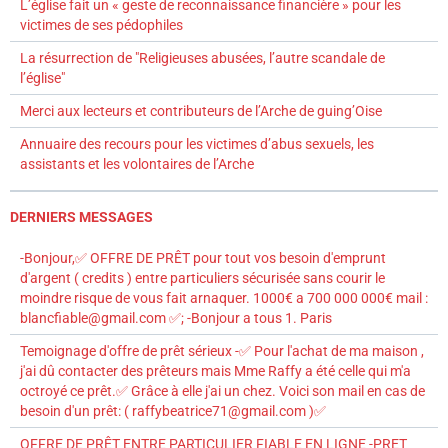
L’église fait un « geste de reconnaissance financière » pour les
victimes de ses pédophiles
La résurrection de "Religieuses abusées, l’autre scandale de
l’église"
Merci aux lecteurs et contributeurs de l’Arche de guing’Oise
Annuaire des recours pour les victimes d’abus sexuels, les
assistants et les volontaires de l’Arche
DERNIERS MESSAGES
-Bonjour,✅ OFFRE DE PRÊT pour tout vos besoin d'emprunt
d'argent ( credits ) entre particuliers sécurisée sans courir le
moindre risque de vous fait arnaquer. 1000€ a 700 000 000€ mail :
blancfiable@gmail.com ✅; -Bonjour a tous 1. Paris
Temoignage d'offre de prêt sérieux -✅ Pour l'achat de ma maison ,
j'ai dû contacter des prêteurs mais Mme Raffy a été celle qui m'a
octroyé ce prêt.✅ Grâce à elle j'ai un chez. Voici son mail en cas de
besoin d'un prêt: ( raffybeatrice71@gmail.com )✅
OFFRE DE PRÊT ENTRE PARTICULIER FIABLE EN LIGNE -PRET