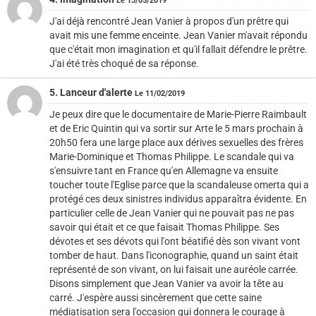
Le 13/05/2019
J'ai déjà rencontré Jean Vanier à propos d'un prêtre qui
avait mis une femme enceinte. Jean Vanier m'avait répondu
que c'était mon imagination et qu'il fallait défendre le prêtre.
J'ai été très choqué de sa réponse.
5. Lanceur d'alerte
Le 11/02/2019
Je peux dire que le documentaire de Marie-Pierre Raimbault
et de Eric Quintin qui va sortir sur Arte le 5 mars prochain à
20h50 fera une large place aux dérives sexuelles des frères
Marie-Dominique et Thomas Philippe. Le scandale qui va
s'ensuivre tant en France qu'en Allemagne va ensuite
toucher toute l'Eglise parce que la scandaleuse omerta qui a
protégé ces deux sinistres individus apparaîtra évidente. En
particulier celle de Jean Vanier qui ne pouvait pas ne pas
savoir qui était et ce que faisait Thomas Philippe. Ses
dévotes et ses dévots qui l'ont béatifié dès son vivant vont
tomber de haut. Dans l'iconographie, quand un saint était
représenté de son vivant, on lui faisait une auréole carrée.
Disons simplement que Jean Vanier va avoir la tête au
carré. J'espère aussi sincèrement que cette saine
médiatisation sera l'occasion qui donnera le courage à