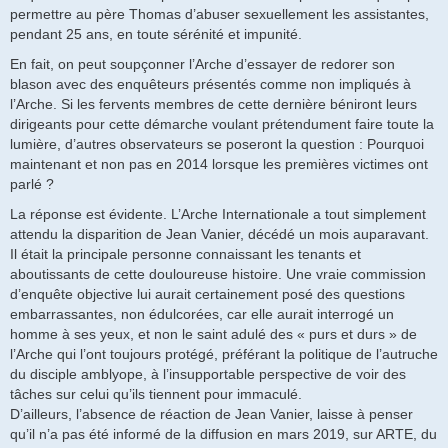
permettre au père Thomas d’abuser sexuellement les assistantes,
pendant 25 ans, en toute sérénité et impunité.
En fait, on peut soupçonner l’Arche d’essayer de redorer son
blason avec des enquêteurs présentés comme non impliqués à
l’Arche. Si les fervents membres de cette dernière béniront leurs
dirigeants pour cette démarche voulant prétendument faire toute la
lumière, d’autres observateurs se poseront la question : Pourquoi
maintenant et non pas en 2014 lorsque les premières victimes ont
parlé ?
La réponse est évidente. L’Arche Internationale a tout simplement
attendu la disparition de Jean Vanier, décédé un mois auparavant.
Il était la principale personne connaissant les tenants et
aboutissants de cette douloureuse histoire. Une vraie commission
d’enquête objective lui aurait certainement posé des questions
embarrassantes, non édulcorées, car elle aurait interrogé un
homme à ses yeux, et non le saint adulé des « purs et durs » de
l’Arche qui l’ont toujours protégé, préférant la politique de l’autruche
du disciple amblyope, à l’insupportable perspective de voir des
tâches sur celui qu’ils tiennent pour immaculé.
D’ailleurs, l’absence de réaction de Jean Vanier, laisse à penser
qu’il n’a pas été informé de la diffusion en mars 2019, sur ARTE, du