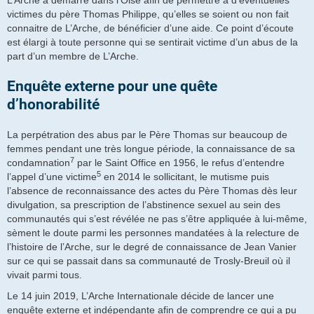
L’Arche a démarré dans l’Oise afin de permettre à d’éventuelles
victimes du père Thomas Philippe, qu’elles se soient ou non fait
connaitre de L’Arche, de bénéficier d’une aide. Ce point d’écoute
est élargi à toute personne qui se sentirait victime d’un abus de la
part d’un membre de L’Arche.
Enquête externe pour une quête
d’honorabilité
La perpétration des abus par le Père Thomas sur beaucoup de
femmes pendant une très longue période, la connaissance de sa
7
condamnation
par le Saint Office en 1956, le refus d’entendre
5
l’appel d’une victime
en 2014 le sollicitant, le mutisme puis
l’absence de reconnaissance des actes du Père Thomas dès leur
divulgation, sa prescription de l’abstinence sexuel au sein des
communautés qui s’est révélée ne pas s’être appliquée à lui-même,
sèment le doute parmi les personnes mandatées à la relecture de
l’histoire de l’Arche, sur le degré de connaissance de Jean Vanier
sur ce qui se passait dans sa communauté de Trosly-Breuil où il
vivait parmi tous.
Le 14 juin 2019, L’Arche Internationale décide de lancer une
enquête externe et indépendante afin de comprendre ce qui a pu