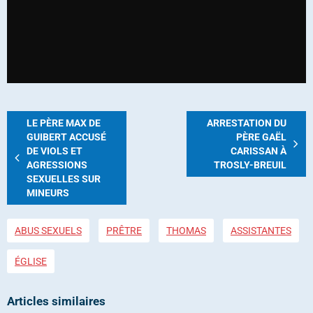
LE PÈRE MAX DE
ARRESTATION DU
GUIBERT ACCUSÉ
PÈRE GAËL
DE VIOLS ET
CARISSAN À
AGRESSIONS
TROSLY-BREUIL
SEXUELLES SUR
MINEURS
ABUS SEXUELS
PRÊTRE
THOMAS
ASSISTANTES
ÉGLISE
Articles similaires