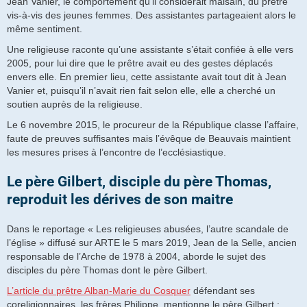
Jean Vanier, le comportement qu’il considérait malsain, du prêtre
vis-à-vis des jeunes femmes. Des assistantes partageaient alors le
même sentiment.
Une religieuse raconte qu’une assistante s’était confiée à elle vers
2005, pour lui dire que le prêtre avait eu des gestes déplacés
envers elle. En premier lieu, cette assistante avait tout dit à Jean
Vanier et, puisqu’il n’avait rien fait selon elle, elle a cherché un
soutien auprès de la religieuse.
Le 6 novembre 2015, le procureur de la République classe l’affaire,
faute de preuves suffisantes mais l’évêque de Beauvais maintient
les mesures prises à l’encontre de l’ecclésiastique.
Le père Gilbert, disciple du père Thomas,
reproduit les dérives de son maitre
Dans le reportage « Les religieuses abusées, l’autre scandale de
l’église » diffusé sur ARTE le 5 mars 2019, Jean de la Selle, ancien
responsable de l’Arche de 1978 à 2004, aborde le sujet des
disciples du père Thomas dont le père Gilbert.
L’article du prêtre Alban-Marie du Cosquer
défendant ses
coreligionnaires, les frères Philippe, mentionne le père Gilbert :