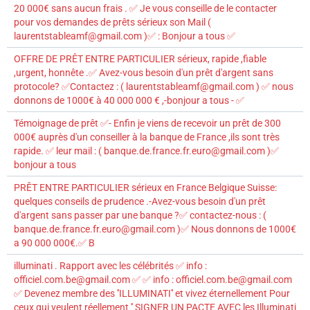
20 000€ sans aucun frais . ✅ Je vous conseille de le contacter
pour vos demandes de prêts sérieux son Mail (
laurentstableamf@gmail.com )✅ : Bonjour a tous ✅
OFFRE DE PRÊT ENTRE PARTICULIER sérieux, rapide ,fiable
,urgent, honnête .✅ Avez-vous besoin d'un prêt d'argent sans
protocole? ✅Contactez : ( laurentstableamf@gmail.com ) ✅ nous
donnons de 1000€ à 40 000 000 € ,-bonjour a tous - ✅
Témoignage de prêt ✅- Enfin je viens de recevoir un prêt de 300
000€ auprès d'un conseiller à la banque de France ,ils sont très
rapide. ✅ leur mail : ( banque.de.france.fr.euro@gmail.com )✅
bonjour a tous
PRÊT ENTRE PARTICULIER sérieux en France Belgique Suisse:
quelques conseils de prudence .-Avez-vous besoin d'un prêt
d'argent sans passer par une banque ?✅ contactez-nous : (
banque.de.france.fr.euro@gmail.com )✅ Nous donnons de 1000€
a 90 000 000€.✅ B
illuminati . Rapport avec les célébrités ✅ info :
officiel.com.be@gmail.com ✅ ✅ info : officiel.com.be@gmail.com
✅ Devenez membre des ''ILLUMINATI'' et vivez éternellement Pour
ceux qui veulent réellement '' SIGNER UN PACTE AVEC les Illuminati