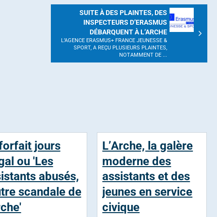
SUITE À DES PLAINTES, DES
INSPECTEURS D’ERASMUS
DÉBARQUENT À L’ARCHE
L’AGENCE ERASMUS+ FRANCE JEUNESSE &
SPORT, A REÇU PLUSIEURS PLAINTES,
NOTAMMENT DE ...
forfait jours
L’Arche, la galère
égal ou 'Les
moderne des
istants abusés,
assistants et des
utre scandale de
jeunes en service
rche'
civique