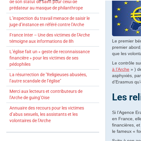
de son statut de saint pour celui de
prédateur au masque de philanthrope
L’inspection du travail menace de saisir le
juge d’instance en référé contre l’Arche
France Inter – Une des victimes de l’Arche
Le premier bén
témoigne aux informations de 8h
premier abord,
L’église fait un « geste de reconnaissance
que les volon
financière » pour les victimes de ses
Le contrôle su
pédophiles
à l’Arche
» ) d
La résurrection de "Religieuses abusées,
asphyxiés, par
l’autre scandale de l’église"
d’Erasmus qu’e
Merci aux lecteurs et contributeurs de
Les re
l’Arche de guing’Oise
Annuaire des recours pour les victimes
Si l’Agence Er
d’abus sexuels, les assistants et les
en France, ell
volontaires de l’Arche
financières, e
le fameux « for
Suite à son acc