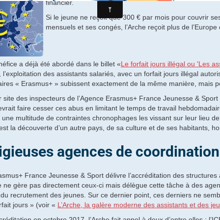
financier.
Si le jeune ne reçoit que 300 € par mois pour couvrir s
mensuels et ses congés, l’Arche reçoit plus de l’Europe 
éfice a déjà été abordé dans le billet «
Le forfait jours illégal ou 'Les 
 l’exploitation des assistants salariés, avec un forfait jours illégal au
taires « Erasmus+ » subissent exactement de la même manière, mais p
r site des inspecteurs de l’Agence Erasmus+ France Jeunesse & Sport 
evrait faire cesser ces abus en limitant le temps de travail hebdomada
 une multitude de contraintes chronophages les vissant sur leur lieu de t
st la découverte d’un autre pays, de sa culture et de ses habitants, h
ligieuses agences de coordinatio
asmus+ France Jeunesse & Sport délivre l’accréditation des structures 
e ne gère pas directement ceux-ci mais délègue cette tâche à des agen
t du recrutement des jeunes. Sur ce dernier point, ces derniers ne sembl
fait jours » (voir «
L’Arche, la galère moderne des assistants et des jeu
réditation en octobre 2017, l’Arche fait appel à deux d’entre elles : l’IC