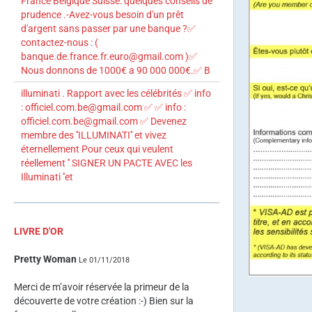
France Belgique Suisse: quelques conseils de
prudence .-Avez-vous besoin d'un prêt
d'argent sans passer par une banque ?✅
contactez-nous : (
banque.de.france.fr.euro@gmail.com )✅
Nous donnons de 1000€ a 90 000 000€.✅ B
illuminati . Rapport avec les célébrités ✅ info
: officiel.com.be@gmail.com ✅ ✅ info :
officiel.com.be@gmail.com ✅ Devenez
membre des ''ILLUMINATI'' et vivez
éternellement Pour ceux qui veulent
réellement '' SIGNER UN PACTE AVEC les
Illuminati ''et
LIVRE D'OR
Pretty Woman
Le 01/11/2018
Merci de m’avoir réservée la primeur de la
découverte de votre création :-) Bien sur la