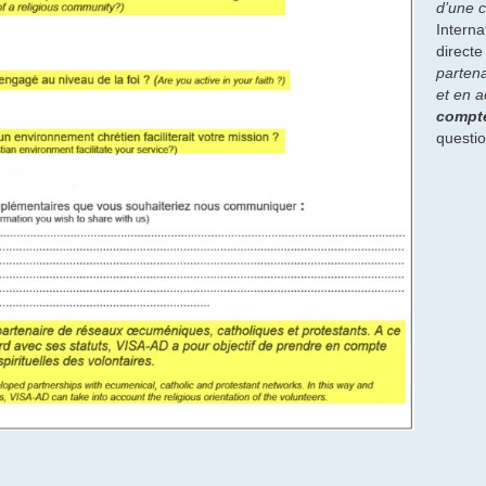
d’une c
Interna
directe
partena
et en a
compte
questio