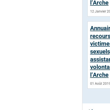
l’Arche
12 Janvier 2
Annuai
recours
victime
sexuels
assista
volonta
l’Arche
01 Août 201