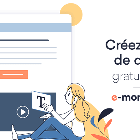
se
Accueil
Blog
Livre d'or
Sondages
Contact
log
L’argent des volontaires européens finance les pèlerinages d
ent des volontaires européen
Arche ?
9
0 commentaire
Les volontaires du service européen Eurasmus+ constitu