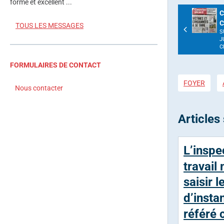
forme et excellent ...
C
C
TOUS LES MESSAGES
S
J
C
FORMULAIRES DE CONTACT
FOYER
Nous contacter
Articles 
L’inspe
travail
saisir l
d’insta
référé 