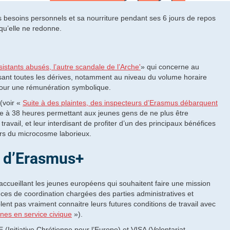
es besoins personnels et sa nourriture pendant ses 6 jours de repos
qu’elle ne redonne.
assistants abusés, l’autre scandale de l’Arche'
» qui concerne au
torisant toutes les dérives, notamment au niveau du volume horaire
our une rémunération symbolique.
(voir «
Suite à des plaintes, des inspecteurs d’Erasmus débarquent
ire à 38 heures permettant aux jeunes gens de ne plus être
ravail, et leur interdisant de profiter d’un des principaux bénéfices
ors du microcosme laborieux.
n d’Erasmus+
accueillant les jeunes européens qui souhaitent faire une mission
ces de coordination chargées des parties administratives et
ent pas vraiment connaitre leurs futures conditions de travail avec
nes en service civique
»).
E (Initiative Chrétienne pour l’Europe) et VISA (Volontariat