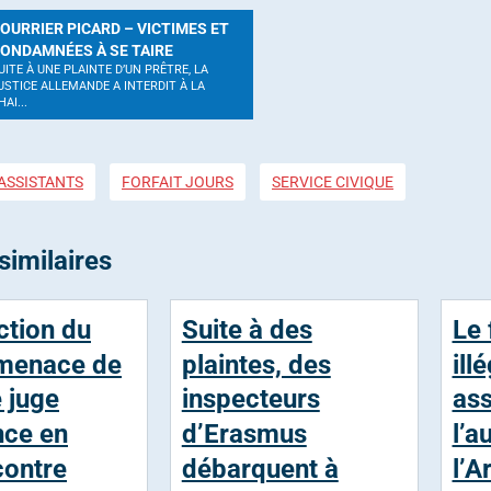
OURRIER PICARD – VICTIMES ET
ONDAMNÉES À SE TAIRE
UITE À UNE PLAINTE D’UN PRÊTRE, LA
USTICE ALLEMANDE A INTERDIT À LA
HAI...
ASSISTANTS
FORFAIT JOURS
SERVICE CIVIQUE
similaires
ction du
Suite à des
Le 
 menace de
plaintes, des
ill
e juge
inspecteurs
ass
nce en
d’Erasmus
l’a
contre
débarquent à
l’A