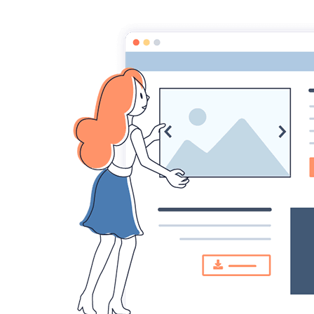
L'Arche de guing'Oi
l'arche transparente
Accueil
B
MENU
Qui sommes-nous ?
L’arg
de l’
DERNIERS BILLETS
Oise Hebdo – Selon l’Arche, son fondateur
Le 22/04/201
Jean Vanier était un prédateur sexuel
Abus sexuels à l’Arche : Jean Vanier déchu