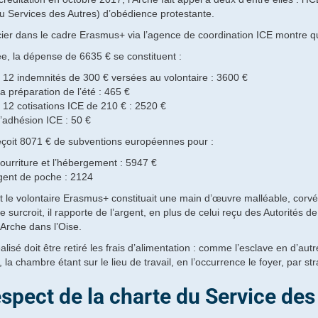
au Services des Autres) d’obédience protestante.
cier dans le cadre Erasmus+ via l’agence de coordination ICE montre que
, la dépense de 6635 € se constituent :
emnités de 300 € versées au volontaire : 3600 €
aration de l’été : 465 €
tisations ICE de 210 € : 2520 €
ésion ICE : 50 €
eçoit 8071 € de subventions européennes pour :
ure et l’hébergement : 5947 €
 de poche : 2124
le volontaire Erasmus+ constituait une main d’œuvre malléable, corvéabl
e surcroit, il rapporte de l’argent, en plus de celui reçu des Autorités d
’Arche dans l’Oise.
alisé doit être retiré les frais d’alimentation : comme l’esclave en d’a
 la chambre étant sur le lieu de travail, en l’occurrence le foyer, par 
spect de la charte du Service de