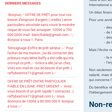
DERNIERS MESSAGES
International 
Un bilan finan
-Bonjour,✅ OFFRE DE PRÊT pour tout vos
besoin d'emprunt d'argent ( credits ) entre
Pour une année
particuliers sécurisée sans courir le moindre
- des 12 ind
risque de vous fait arnaquer. 1000€ a 700
- de la prép
000 000€ mail : blancfiable@gmail.com ✅; -
- des 12 co
Bonjour a tous 1. Paris
- de l’adh
Temoignage d'offre de prêt sérieux -✅ Pour
Mais l’Arche r
l'achat de ma maison , j'ai dû contacter des
- la nourrit
prêteurs mais Mme Raffy a été celle qui m'a
- l’argent
octroyé ce prêt.✅ Grâce à elle j'ai un chez.
Voici son mail en cas de besoin d'un prêt: (
Non seulement 
raffybeatrice71@gmail.com )✅
salarié, mais d
qui concerne l
OFFRE DE PRÊT ENTRE PARTICULIER
FIABLE EN LIGNE -PRET URGENT ✅ Avez-
Du bénéfice ré
vous besoin d' un prêt rapide ? contactez : (
l’hébergement,
raffybeatrice71@gmail.com )✅ nous
donnons de 1000€ a 80 000 000 € -bonjour
Non-re
a tous -✅