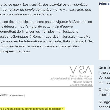
 précise que «
Les activités des volontaires du volontaire
t remplacer un emploi rémunéré
» et le « …
caractère non
jet et des missions du volontaire
».
 ces deux principes ne sont pas en vigueur à l’Arche et les
ns découlant de l’emploi de cette main d’œuvre
 permettent de financer les multiples manifestations
messes, pèlerinages à Rome – Lourdes – Jérusalem…, JMJ
yages « Arche Internationale » en Inde, Italie, Irlande, USA,
tion directe avec la mission première d’accueil des
dicapées mentales.
Un troi
«
Au co
doivent
son ap
Or, dan
allusio
Si l’ag
connait