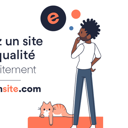
e l’Arche ?
s finance les pèlerinages
ent une manne pour l’Arche, sur plusieurs plans, y compris