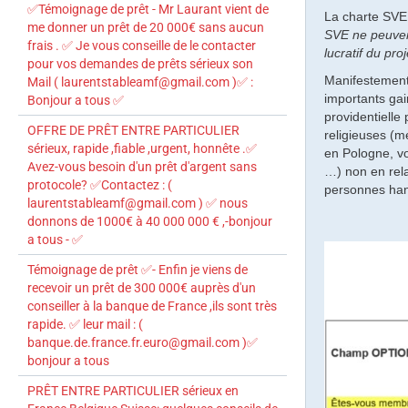
✅Témoignage de prêt - Mr Laurant vient de
La charte SVE
me donner un prêt de 20 000€ sans aucun
SVE ne peuven
frais . ✅ Je vous conseille de le contacter
lucratif du pro
pour vos demandes de prêts sérieux son
Manifestement,
Mail ( laurentstableamf@gmail.com )✅ :
importants gai
Bonjour a tous ✅
providentielle
OFFRE DE PRÊT ENTRE PARTICULIER
religieuses (
sérieux, rapide ,fiable ,urgent, honnête .✅
en Pologne, vo
Avez-vous besoin d'un prêt d'argent sans
…) non en rela
protocole? ✅Contactez : (
personnes han
laurentstableamf@gmail.com ) ✅ nous
donnons de 1000€ à 40 000 000 € ,-bonjour
a tous - ✅
Témoignage de prêt ✅- Enfin je viens de
recevoir un prêt de 300 000€ auprès d'un
conseiller à la banque de France ,ils sont très
rapide. ✅ leur mail : (
banque.de.france.fr.euro@gmail.com )✅
bonjour a tous
PRÊT ENTRE PARTICULIER sérieux en